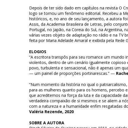
Depois de ter sido dado em capítulos na revista O C
logo se tornou um fenômeno editorial. Recebeu a Me
históricos, e, no ano de seu lançamento, a autora
Assis, da Academia Brasileira de Letras, pelo conjun
Portugal, no Japão, na Coreia do Sul, na Argentina, 
várias vezes objeto de adaptação no rádio e na TV br
feita por Maria Adelaide Amaral e exibida pela Rede
ELOGIOS
“A escritora transpôs para seu romance um mundo in
violentos, dentro de um cenário igualmente copioso e
povo, turbulenta e sensacional, não é apenas um quad
— um painel de proporções portinarescas.” —
Rache
“Num momento da história no qual o patriarcalismo, 
para as mulheres quanto para os homens, percebo e 
que acreditemos na força da luta e da capacidade d
verdadeira compaixão de si mesmos e se aliem a nós
com a natureza e a humanidade enfim resgatadas d
Valéria Rezende, 2020
SOBRE A AUTORA