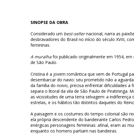
SINOPSE DA OBRA
Considerado um
best-seller
nacional, narra as paixõ
desbravadores do Brasil no início do século XVIII, 
femininas.
A muralha
foi publicado originalmente em 1954, em
de São Paulo.
Cristina é a jovem romântica que vem de Portugal p
desembarcar do navio: seu prometido não a aguarda.
da família do noivo, precisa enfrentar dificuldades a
separa o litoral da vila de São Paulo de Piratininga. 
as vicissitudes de uma terra selvagem: a indiferença
estrelas, e os hábitos tão distintos daqueles do Reino
A paisagem e os costumes do tempo colonial são rec
ela própria descendente do bandeirante Carlos Pedro
enérgicas personagens femininas: afinal, eram as m
enquanto os homens partiam nas bandeiras.