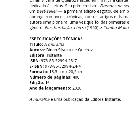
Dinah Silveira de Queiroz nasceu em 1911, na cidad
dedicada às letras. Seu primeiro livro,
Floradas na se
um
best-seller
— a primeira edição esgotou-se em p
abrange romances, crônicas, contos, artigos e dramat
autora uma pioneira, uma vez que foi das primeiras es
gênero:
Eles herdarão a terra
(1960) e
Comba Malin
ESPECIFICAÇÕES TÉCNICAS
Título:
A muralha
Autora:
Dinah Silveira de Queiroz
Editora:
Instante
ISBN:
978-85-52994-23-7
E-ISBN:
978-85-52994-24-4
Formato:
13,5 cm x 20,5 cm
Número de páginas:
400
a
Edição:
1
Ano de lançamento:
2020
A muralha
é uma publicação da Editora Instante.