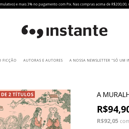
mulativo) e mais 3% no pagamento com Pix. Nas compras acima de R$200,00, v
 FICÇÃO
AUTORAS E AUTORES
A NOSSA NEWSLETTER "SÓ UM I
A MURAL
 DE 2 TÍTULOS
R$94,9
R$92,05
co