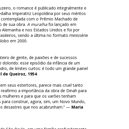
ruzeiro, o romance é publicado integralmente e
dalha Imperatriz Leopoldina por seus méritos
 foi contemplada com o Prêmio Machado de
to de sua obra.
A muralha
foi lançado em
na Alemanha e nos Estados Unidos e foi por
asileiros, sendo a última no formato minissérie
 Globo em 2000.
teiro de gente, de paixões e de sucessos
 dolorido: esse episódio da infância de um
ro, de limites curtos: é todo um grande painel
l de Queiroz, 1954
em seus estertores, parece mais cruel tanto
reafirmo a importância da obra de Dinah para
as mulheres e para que os varões tenham
 para construir, agora, sim, um Novo Mundo,
os desastres que nos acabrunham.” —
Maria