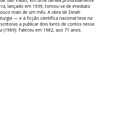
e de São Paulo, em uma família profundamente
rra
, lançado em 1939, tornou-se de imediato
ouco mais de um mês. A obra de Dinah
urgia — e a ficção científica nacional teve na
critoras a publicar dois livros de contos nesse
a
(1969). Faleceu em 1982, aos 71 anos.