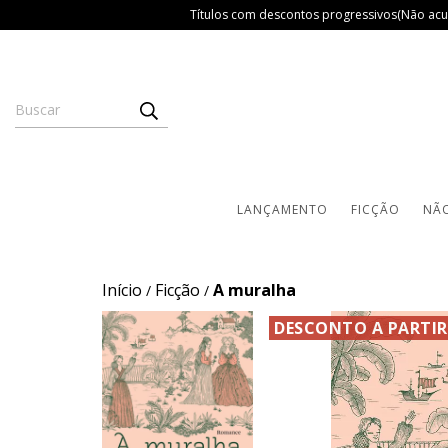
Títulos com descontos progressivos(Não acu
LANÇAMENTO
FICÇÃO
NÃO
Início
Ficção
A muralha
/
/
DESCONTO A PARTIR