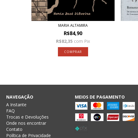
MARIA ALTAMIRA
R$84,90
x
R$82,35
com
Pix
NAVEGAÇÃO
MEIOS DE PAGAMENTO
A Instante
FAQ
Trocas e Devoluções
Onde nos encontrar
Contato
Política de Privacidade