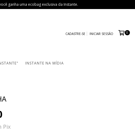
ocê ganha uma ecobag exclusiva da Instante.
0
CADASTRE-SE
INICIAR SESSÃO
NSTANTE"
INSTANTE NA MÍDIA
HA
0
m
Pix