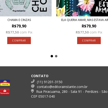
CHAMA E CINZAS
ELA QUERIA AMAR, MAS ESTAVA 
R$79,90
R$79,90
R$77,50
com
Pix
R$77,50
com
Pix
CONTATO
(11) 91201-3150
contato@editorainstante.com.br
Rua Piracuama, 280 - Sala 91 - Perdizes - São
CEP 05017-040