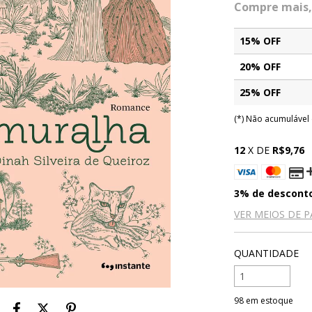
Compre mais,
15% OFF
20% OFF
25% OFF
(*) Não acumuláve
12
X DE
R$9,76
3% de descont
VER MEIOS DE 
QUANTIDADE
98
em estoque