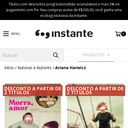
Títulos com descontos progressivos(Não acumulativo) e mais 3% no
pagamento com Pix. Nas compras acima de R$200,00, você ganha uma
ecobag exclusiva da Instante.
0
MENU
PRODUTOS
Início
/
Autoras e Autores
/
Ariana Harwicz
DESCONTO A PARTIR DE
DESCONTO A PARTIR DE
2 TÍTULOS
2 TÍTULOS