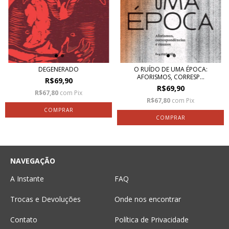
DEGENERADO
O RUÍDO DE UMA ÉPOCA:
AFORISMOS, CORRESP...
R$69,90
R$69,90
R$67,80
com
Pix
R$67,80
com
Pix
NAVEGAÇÃO
A Instante
FAQ
Trocas e Devoluções
Onde nos encontrar
Contato
Política de Privacidade