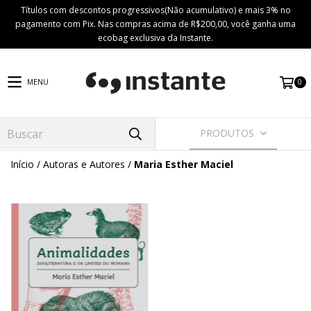
Títulos com descontos progressivos(Não acumulativo) e mais 3% no
pagamento com Pix. Nas compras acima de R$200,00, você ganha uma
ecobag exclusiva da Instante.
0
MENU
PRODUTOS
Início
/
Autoras e Autores
/
Maria Esther Maciel