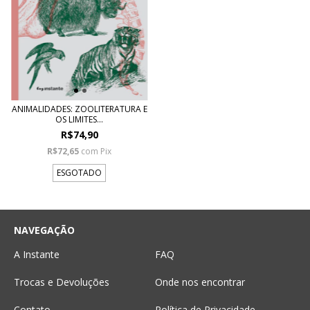
ANIMALIDADES: ZOOLITERATURA E
OS LIMITES...
R$74,90
R$72,65
com
Pix
ESGOTADO
NAVEGAÇÃO
A Instante
FAQ
Trocas e Devoluções
Onde nos encontrar
Contato
Política de Privacidade