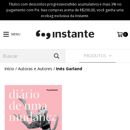
Títulos com descontos progressivos(Não acumulativo) e mais 3% no
pagamento com Pix. Nas compras acima de R$200,00, você ganha uma
ecobag exclusiva da Instante.
0
MENU
PRODUTOS
Início
/
Autoras e Autores
/
Inés Garland